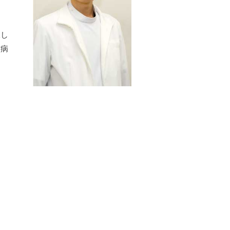
練し
所病