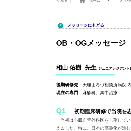
home
＜ 戻る
｜
ホーム
>
メッセ
メッセージにもどる
OB・OGメッセージ
相山 佑樹 先生
ジュニアレジデント終
後期研修先
天理よろづ相談所病院 
現在の専門
麻酔科、集中治療
Q1
初期臨床研修で当院を
当初は心臓血管外科医を志望してい
えました。特に、日本の高齢化が進む中で