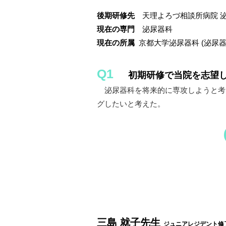
後期研修先
天理よろづ相談所病院 
現在の専門
泌尿器科
現在の所属
京都大学泌尿器科 (泌尿器
Q1
初期研修で当院を志望
泌尿器科を将来的に専攻しようと考
グしたいと考えた。
三島 就子先生
ジュニアレジデント修了（