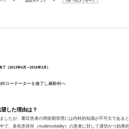
ージ
> 談話カテゴリ >
OB・OGメッセージ
了（2013年4月～2016年3月）
内科ローテーターを修了し麻酔科へ
志望した理由は？
ましたが、重症患者の周術期管理には内科的知識が不可欠である
、多疾患併存（multimorbidity）の患者に対して適切かつ効果